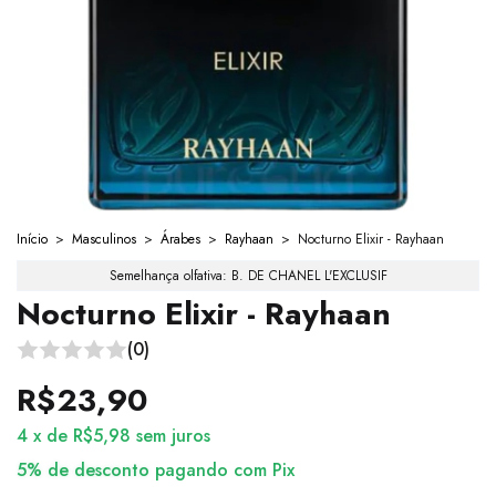
Início
>
Masculinos
>
Árabes
>
Rayhaan
>
Nocturno Elixir - Rayhaan
Semelhança olfativa: B. DE CHANEL L'EXCLUSIF
Nocturno Elixir - Rayhaan
(0)
R$23,90
4
x
de
R$5,98
sem juros
5% de desconto
pagando com Pix