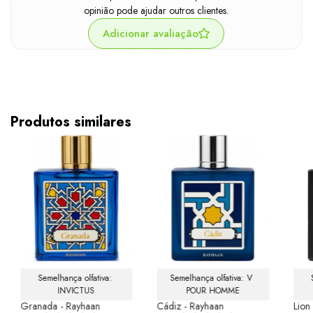
opinião pode ajudar outros clientes.
Adicionar avaliação
Produtos similares
Semelhança olfativa: 
Semelhança olfativa: V 
INVICTUS
POUR HOMME
Granada - Rayhaan
Cádiz - Rayhaan
Lion