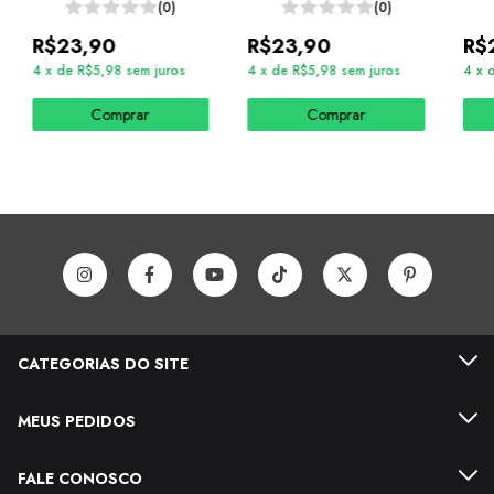
(0)
(0)
R$23,90
R$23,90
R$
4
x
de
R$5,98
sem juros
4
x
de
R$5,98
sem juros
4
x
Comprar
Comprar
CATEGORIAS DO SITE
MEUS PEDIDOS
FALE CONOSCO