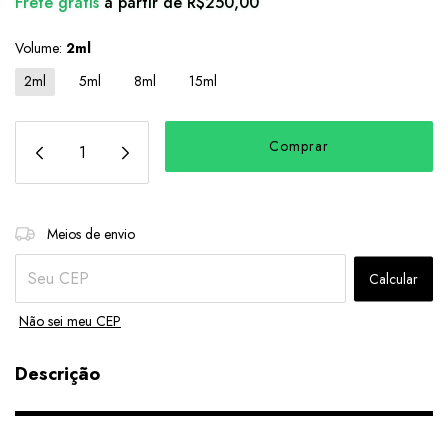
Frete grátis
a partir de
R$250,00
Volume:
2ml
2ml
5ml
8ml
15ml
Alterar CEP
Entregas para o CEP:
Meios de envio
Calcular
Não sei meu CEP
Descrição