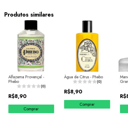
Produtos similares
Alfazema Provençal -
Água de Citrus - Phebo
Mand
Phebo
Gra
(0)
(0)
R$8,90
R$8,90
R$
Comprar
Comprar