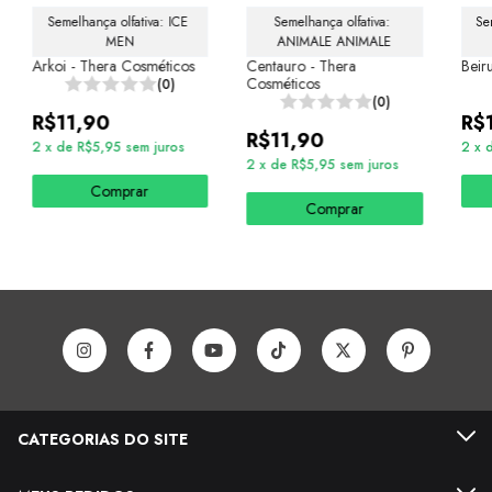
Semelhança olfativa: ICE 
Semelhança olfativa: 
Se
MEN
ANIMALE ANIMALE
Arkoi - Thera Cosméticos
Centauro - Thera
Beir
Cosméticos
(0)
(0)
R$11,90
R$
R$11,90
2
x
de
R$5,95
sem juros
2
x
2
x
de
R$5,95
sem juros
Comprar
Comprar
CATEGORIAS DO SITE